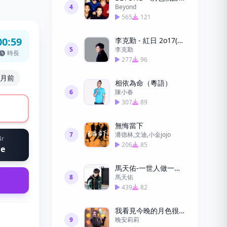
4
Beyond
565
121
00:59
李克勤 - 紅日 2o17(粵語)鈴聲免費
5
李克勤
時長
277
96
個月前
相依為命（粵語）
6
陳小春
307
89
無悔當下
7
潘德林,文迪,小金jojo
4r
206
85
ne
馬天佑-一世人做一次傻仔
8
馬天佑
439
82
我看見今晚的月色很美，你呢？
9
晚安莉莉