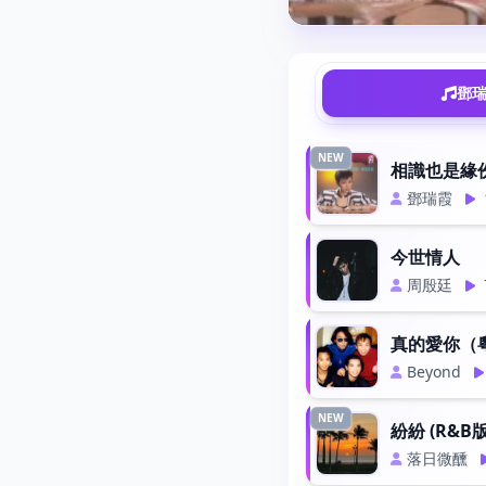
鄧瑞
NEW
相識也是緣
鄧瑞霞
今世情人
周殷廷
真的愛你（
Beyond
NEW
紛紛 (R&B版
落日微醺