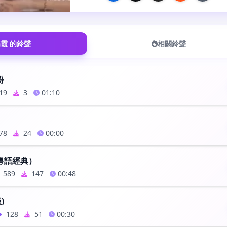
霞 的鈴聲
相關鈴聲
份
19
3
01:10
78
24
00:00
粵語經典）
589
147
00:48
)
128
51
00:30