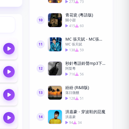
273
73
青花瓷 (粵語版)
10
關小甜
415
60
MC 張天賦 - MC張天賦-男人怎可以1
11
MC 張天賦
138
59
秒針粵語鈴聲mp3下載
12
阿梨粵
716
56
紛紛 (R&B版)
13
落日微醺
128
51
洪嘉豪 - 穿波鞋的惡魔
14
洪嘉豪
94
34