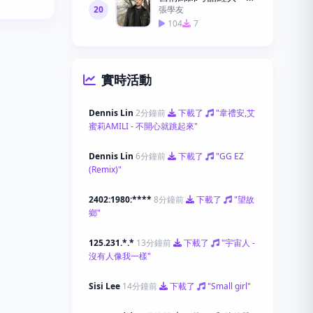
20
張學友
104
7
實時活動
Dennis Lin
2分鐘前
下載了
"韋禮安,艾
蜜莉AMILI - 不開心就跳起來"
Dennis Lin
6分鐘前
下載了
"GG EZ
(Remix)"
2402:1980:****
8分鐘前
下載了
"望故
鄉"
125.231.*.*
13分鐘前
下載了
"宇宙人 -
沒有人像我一樣"
Sisi Lee
14分鐘前
下載了
"Small girl"