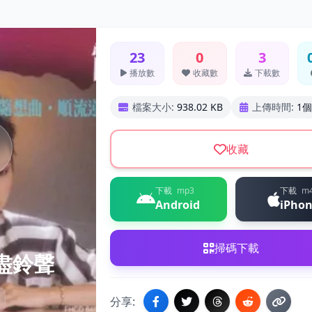
23
0
3
播放數
收藏數
下載數
檔案大小:
938.02 KB
上傳時間:
1
收藏
下載
mp3
下載
m
Android
iPho
掃碼下載
緣盡鈴聲
分享: