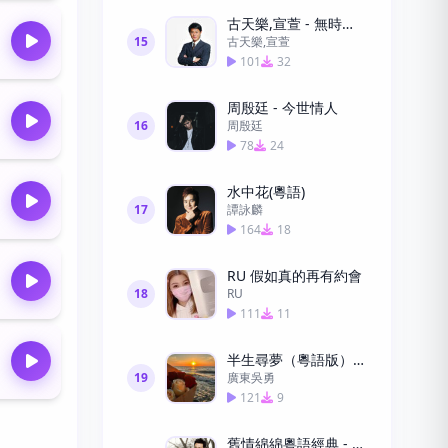
古天樂,宣萱 - 無時空之戀
15
古天樂,宣萱
101
32
周殷廷 - 今世情人
16
周殷廷
78
24
水中花(粵語)
17
譚詠麟
164
18
RU 假如真的再有約會
18
RU
111
11
半生尋夢（粵語版）—廣東吳勇
19
廣東吳勇
121
9
舊情綿綿粵語經典 - 張學友下載高清