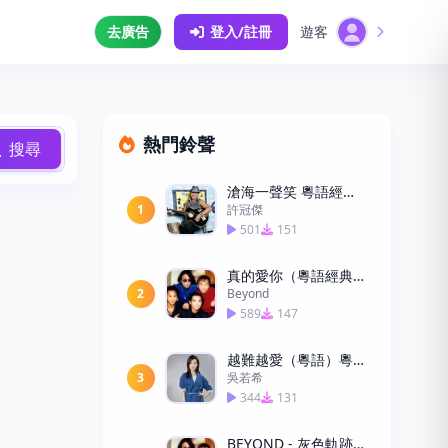
去廣告
登入/註冊
遊客
熱門鈴聲
搜尋
滄海一聲笑 粵語經典手機鈴聲下載
1
許冠傑
501
151
真的愛你（粵語經典）
2
Beyond
589
147
越難越愛（粵語）粵語手機鈴聲下載
3
吳若希
344
131
BEYOND - 灰色軌跡 吉他solo