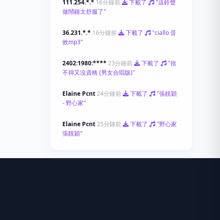
111.254.*.*
16分鐘前
下載了
"這鈴聲
做鬧鐘太舒服了"
36.231.*.*
16分鐘前
下載了
"ciallo 音
效mp3"
2402:1980:****
23分鐘前
下載了
"捨
不得又沒資格 (男女合唱版)"
Elaine Pcnt
24分鐘前
下載了
"張靚穎
- 野心家"
Elaine Pcnt
25分鐘前
下載了
"野心家
張靚穎"