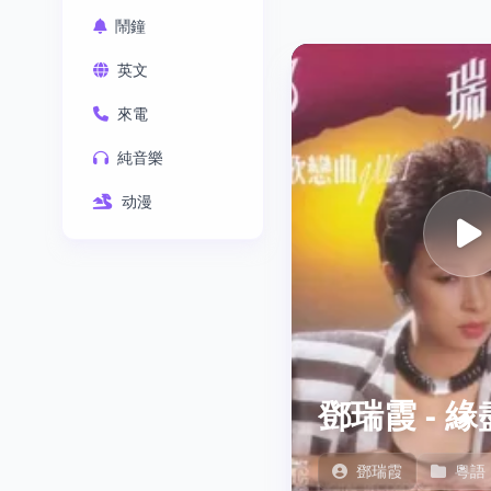
鬧鐘
英文
來電
純音樂
动漫
鄧瑞霞 - 
鄧瑞霞
粵語