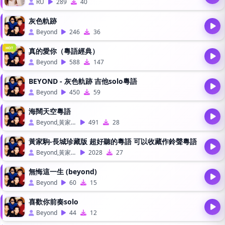
RU
289
40
灰色軌跡
Beyond
246
36
HOT
真的愛你（粵語經典）
Beyond
588
147
BEYOND - 灰色軌跡 吉他solo粵語
Beyond
450
59
海闊天空粵語
Beyond,黃家駒
491
28
黃家駒-長城珍藏版 超好聽的粵語 可以收藏作鈴聲粵語
Beyond,黃家駒
2028
27
無悔這一生 (beyond)
Beyond
60
15
喜歡你前奏solo
Beyond
44
12