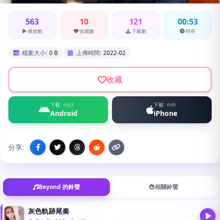
563
10
121
00:53
播放數
收藏數
下載數
時長
檔案大小:
0 B
上傳時間:
2022-02
收藏
下載
mp3
下載
m4r
Android
iPhone
分享:
Beyond 的鈴聲
相關鈴聲
灰色軌跡尾奏