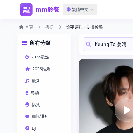
mm鈴聲
繁體中文
首頁
粵語
你要倔強 - 姜濤鈴聲
所有分類
2026最熱
2026推薦
最新
粵語
搞笑
簡訊通知
DJ