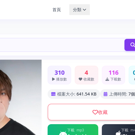
首頁
分類
310
4
116
播放數
收藏數
下載數
檔案大小:
641.54 KB
上傳時間:
7
收藏
下載
mp3
下載
m