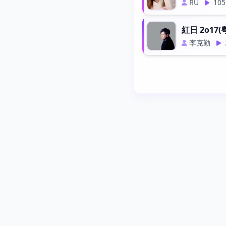
RU
105
紅日 2o17(
李克勤