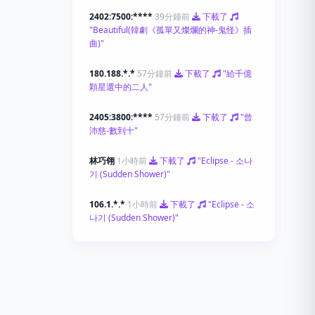
2402:7500:****
39分鐘前
下載了
"Beautiful(韓劇《孤單又燦爛的神-鬼怪》插
曲)"
180.188.*.*
57分鐘前
下載了
"給千億
顆星選中的二人"
2405:3800:****
57分鐘前
下載了
"曾
沛慈-數到十"
林巧翎
1小時前
下載了
"Eclipse - 소나
기 (Sudden Shower)"
106.1.*.*
1小時前
下載了
"Eclipse - 소
나기 (Sudden Shower)"