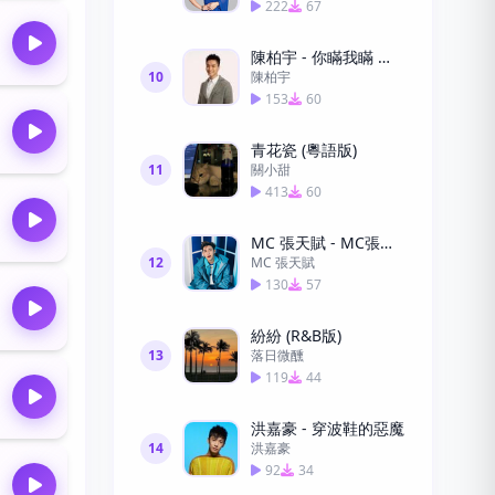
222
67
陳柏宇 - 你瞞我瞞 （粵語）
10
陳柏宇
153
60
青花瓷 (粵語版)
11
關小甜
413
60
MC 張天賦 - MC張天賦-男人怎可以1
12
MC 張天賦
130
57
紛紛 (R&B版)
13
落日微醺
119
44
洪嘉豪 - 穿波鞋的惡魔
14
洪嘉豪
92
34