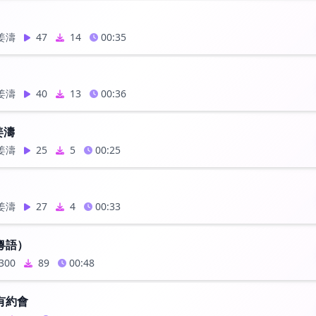
 姜濤
47
14
00:35
 姜濤
40
13
00:36
姜濤
 姜濤
25
5
00:25
 姜濤
27
4
00:33
粵語）
300
89
00:48
有約會