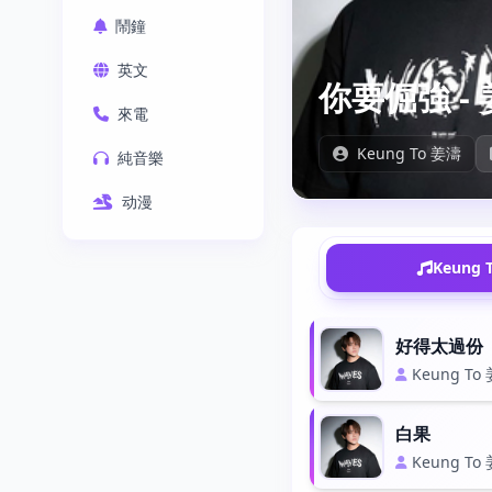
鬧鐘
英文
你要倔強 -
來電
Keung To 姜濤
純音樂
动漫
Keung
好得太過份
Keung To
白果
Keung To