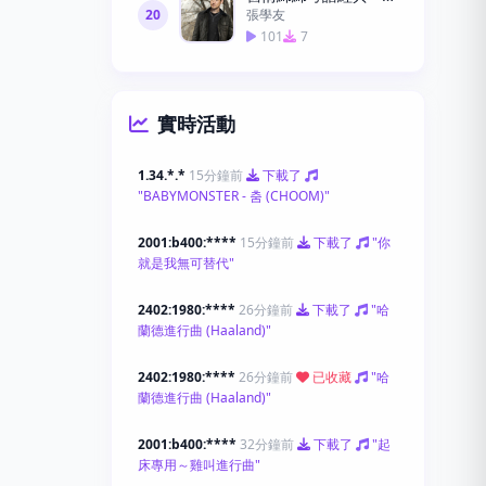
20
張學友
101
7
實時活動
1.34.*.*
15分鐘前
下載了
"BABYMONSTER - 춤 (CHOOM)"
2001:b400:****
15分鐘前
下載了
"你
就是我無可替代"
2402:1980:****
26分鐘前
下載了
"哈
蘭德進行曲 (Haaland)"
2402:1980:****
26分鐘前
已收藏
"哈
蘭德進行曲 (Haaland)"
2001:b400:****
32分鐘前
下載了
"起
床專用～雞叫進行曲"