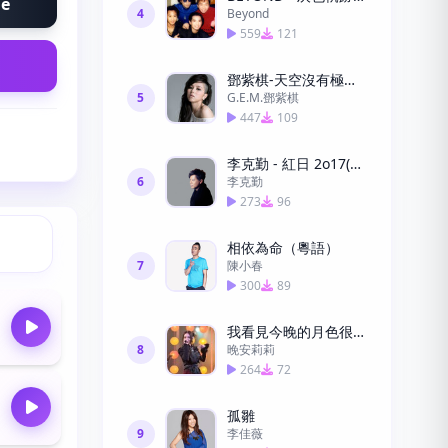
ne
4
Beyond
559
121
鄧紫棋-天空沒有極限-粵語版
5
G.E.M.鄧紫棋
447
109
李克勤 - 紅日 2o17(粵語)鈴聲免費
6
李克勤
273
96
相依為命（粵語）
7
陳小春
300
89
我看見今晚的月色很美，你呢？
8
晚安莉莉
264
72
孤雛
9
李佳薇