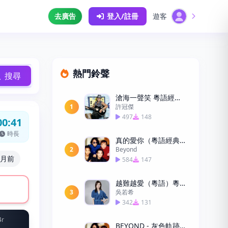
去廣告
登入/註冊
遊客
熱門鈴聲
搜尋
滄海一聲笑 粵語經典手機鈴聲下載
1
許冠傑
497
148
00:41
時長
真的愛你（粵語經典）
2
Beyond
個月前
584
147
越難越愛（粵語）粵語手機鈴聲下載
3
吳若希
342
131
4r
BEYOND - 灰色軌跡 吉他solo