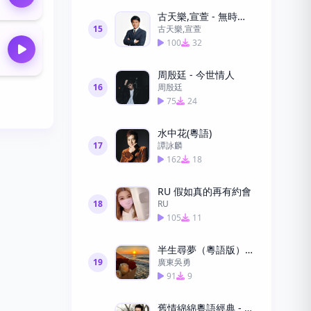
古天樂,宣萱 - 無時空之戀
15
古天樂,宣萱
100
32
周殷廷 - 今世情人
16
周殷廷
75
24
水中花(粵語)
17
譚詠麟
162
18
RU 假如真的再有約會
18
RU
105
11
半生尋夢（粵語版）—廣東吳勇
19
廣東吳勇
91
9
舊情綿綿粵語經典 - 張學友下載高清