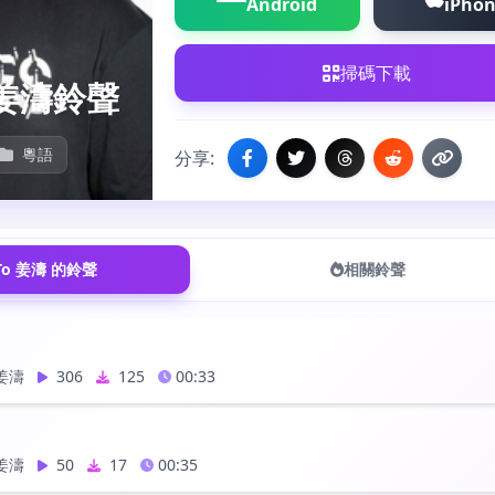
Android
iPho
掃碼下載
 姜濤鈴聲
粵語
分享:
 To 姜濤 的鈴聲
相關鈴聲
 姜濤
306
125
00:33
 姜濤
50
17
00:35