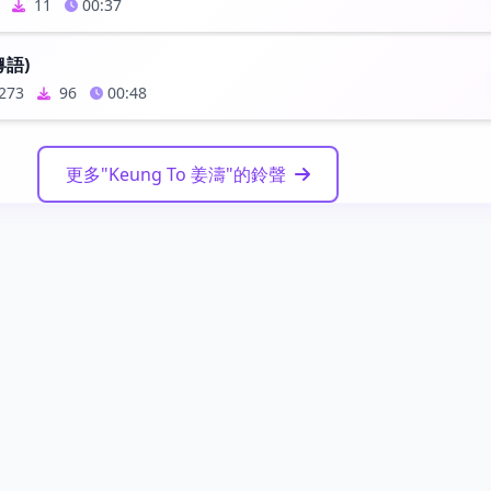
11
00:37
粵語)
273
96
00:48
更多"Keung To 姜濤"的鈴聲