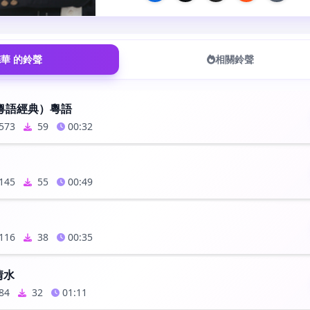
華 的鈴聲
相關鈴聲
粵語經典）粵語
573
59
00:32
145
55
00:49
116
38
00:35
情水
84
32
01:11