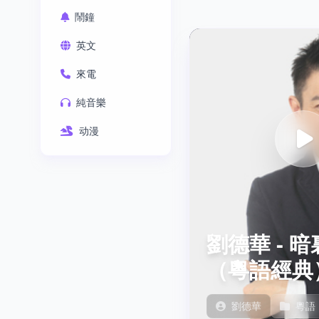
鬧鐘
英文
來電
純音樂
动漫
劉德華 - 
（粵語經典
劉德華
粵語