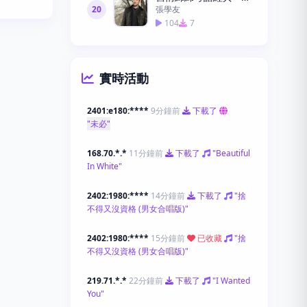
20
張學友
104
7
實時活動
2401:e180:****
9分鐘前
下載了
"未必"
168.70.*.*
11分鐘前
下載了
"Beautiful
In White"
2402:1980:****
14分鐘前
下載了
"捨
不得又沒資格 (男女合唱版)"
2402:1980:****
15分鐘前
已收藏
"捨
不得又沒資格 (男女合唱版)"
219.71.*.*
22分鐘前
下載了
"I Wanted
You"