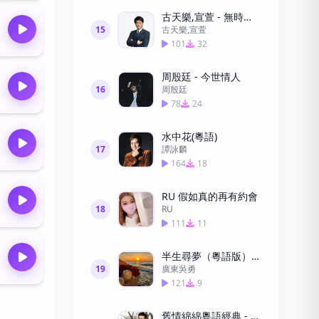
古天樂,宣萱 - 無時空之戀
15
古天樂,宣萱
101
32
周殷廷 - 今世情人
16
周殷廷
78
24
水中花(粵語)
17
譚詠麟
164
18
RU 假如真的再有約會
18
RU
111
11
半生尋夢（粵語版）—廣東吳勇
19
廣東吳勇
121
9
舊情綿綿粵語經典 - 張學友下載高清