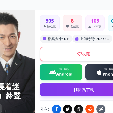
505
8
105
播放數
收藏數
下載數
檔案大小:
0 B
上傳時間:
2023-04
收藏
下載
mp3
下載
m
Android
iPho
暗裏着迷
掃碼下載
）鈴聲
分享: