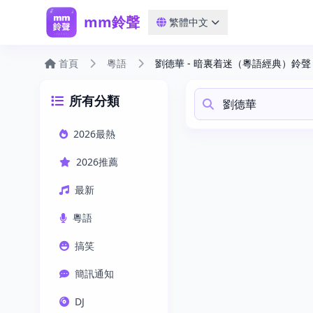
mm鈴聲
繁體中文
首頁
粵語
劉德華 - 暗裏着迷（粵語經典）鈴聲
所有分類
2026最熱
2026推薦
最新
粵語
搞笑
簡訊通知
DJ