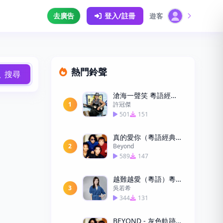
去廣告
登入/註冊
遊客
熱門鈴聲
搜尋
滄海一聲笑 粵語經典手機鈴聲下載
1
許冠傑
501
151
真的愛你（粵語經典）
2
Beyond
589
147
越難越愛（粵語）粵語手機鈴聲下載
3
吳若希
344
131
BEYOND - 灰色軌跡 吉他solo