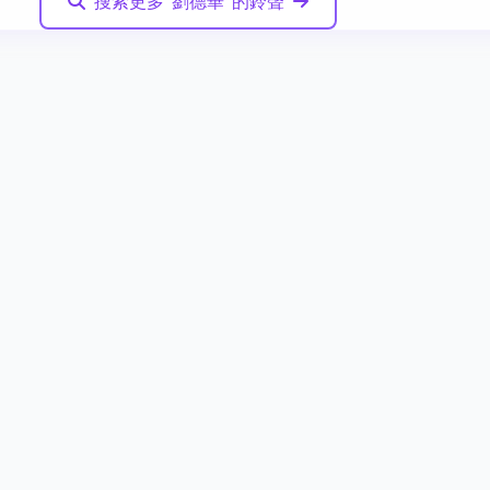
搜索更多"劉德華"的鈴聲