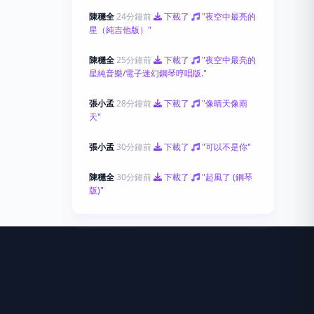
陳穩全
24分鐘前
下載了
"夜空中最亮的
星（純吉他版）"
陳穩全
25分鐘前
下載了
"夜空中最亮的
星純音樂/電子迷幻鋼琴哼唱版."
張小孟
28分鐘前
下載了
"像晴天像雨
天"
張小孟
30分鐘前
下載了
"可以不是你"
陳穩全
30分鐘前
下載了
"起風了 (鋼琴
版)"