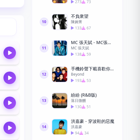
273
73
不負衆望
10
陳婉菁
133
67
MC 張天賦 - MC張天賦-男人怎可以1
11
MC 張天賦
138
59
手機鈴聲下載喜歡你粵語
12
Beyond
193
53
紛紛 (R&B版)
13
落日微醺
130
51
洪嘉豪 - 穿波鞋的惡魔
14
洪嘉豪
94
34