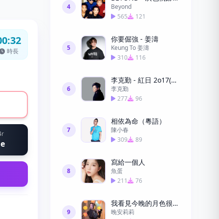
4
Beyond
565
121
00:32
你要倔強 - 姜濤
5
Keung To 姜濤
時長
310
116
李克勤 - 紅日 2o17(粵語)鈴聲免費
6
李克勤
277
96
相依為命（粵語）
7
陳小春
4r
309
89
ne
寫給一個人
8
魚蛋
211
76
我看見今晚的月色很美，你呢？
9
晚安莉莉