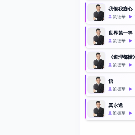
我恨我癡心
劉德華
世界第一等
劉德華
《道理都懂
劉德華
悟
劉德華
真永遠
劉德華