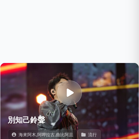
別知己鈴聲
海來阿木,阿呷拉古,曲比阿且
流行