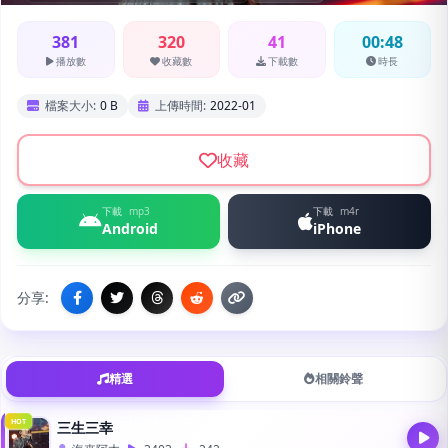
381
320
41
00:48
播放數
收藏數
下載數
時長
檔案大小:
0 B
上傳時間:
2022-01
收藏
下載
mp3
下載
m4r
Android
iPhone
分享:
精選
相關鈴聲
HOT
三生三幸