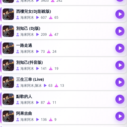
海來阿木
3403
242
西樓兒女(DJ彭銳版)
海來阿木
607
65
別知己 (DJ版)
海來阿木
209
47
一路走過
海來阿木
73
24
別知己(抖音版)
海來阿木
141
19
三生三幸 (Live)
海來阿木,陳冰
63
13
點歌的人
海來阿木
87
11
阿果吉曲
海來阿木
136
9