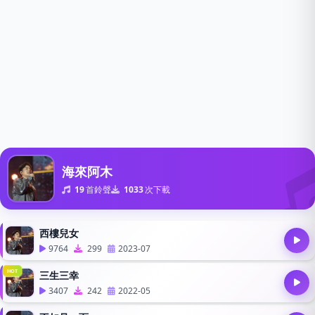
海來阿木
19
首鈴聲
1033
次下載
西樓兒女
9764
299
2023-07
HOT
三生三幸
3407
242
2022-05