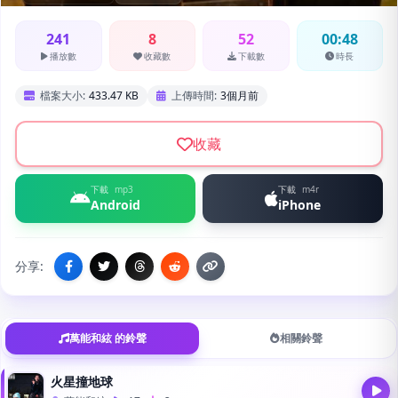
241
8
52
00:48
播放數
收藏數
下載數
時長
檔案大小:
433.47 KB
上傳時間:
3個月前
收藏
下載
mp3
下載
m4r
Android
iPhone
分享:
萬能和絃 的鈴聲
相關鈴聲
火星撞地球