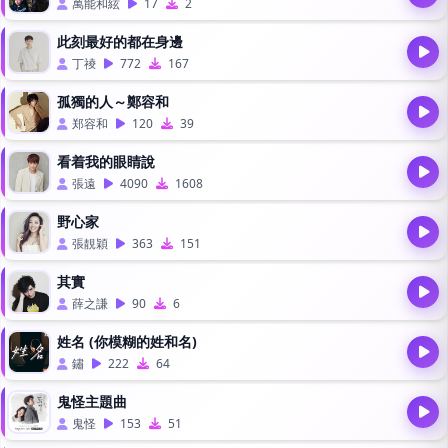
萬能和絃
17
2
此刻最好的都在身邊
丁祾
772
167
孤獨的人～鄭容和
郑容和
120
39
看着我的眼睛說
張遠
4090
1608
野心家
張靚穎
363
151
其實
薛之謙
90
6
姓名 (你模糊的姓和名)
鏽
222
64
鬼怪主題曲
鬼怪
153
51