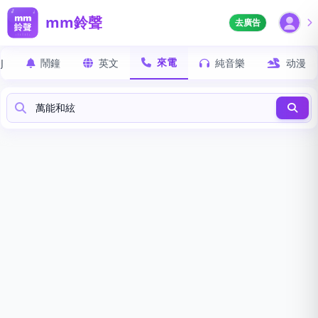
mm鈴聲
去廣告
來電
J
鬧鐘
英文
純音樂
动漫