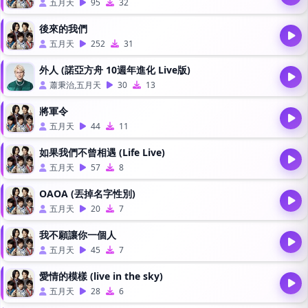
五月天
95
32
後來的我們
五月天
252
31
外人 (諾亞方舟 10週年進化 Live版)
蕭秉治,五月天
30
13
將軍令
五月天
44
11
如果我們不曾相遇 (Life Live)
五月天
57
8
OAOA (丟掉名字性別)
五月天
20
7
我不願讓你一個人
五月天
45
7
愛情的模樣 (live in the sky)
五月天
28
6