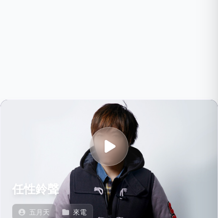
任性鈴聲
五月天
來電