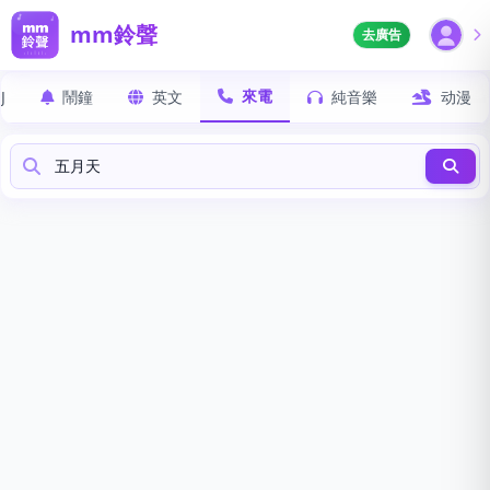
mm鈴聲
去廣告
來電
J
鬧鐘
英文
純音樂
动漫