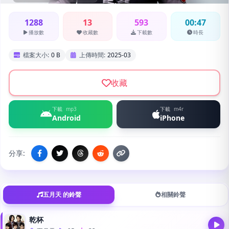
1288
13
593
00:47
播放數
收藏數
下載數
時長
檔案大小:
0 B
上傳時間:
2025-03
收藏
下載
mp3
下載
m4r
Android
iPhone
分享:
五月天 的鈴聲
相關鈴聲
乾杯