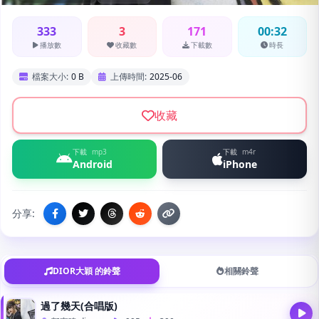
333
3
171
00:32
播放數
收藏數
下載數
時長
檔案大小:
0 B
上傳時間:
2025-06
收藏
下載
mp3
下載
m4r
Android
iPhone
分享:
DIOR大穎 的鈴聲
相關鈴聲
過了幾天(合唱版)