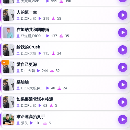
郭家瑋,dior大穎
995
390
人的這一生
DIOR大穎
319
58
在加納共和國離婚
菲道爾,DIOR大穎
137
35
給我的Crush
DIOR大穎
115
34
HOT
愛自己更深
Dior大穎
244
32
樂油油
DIOR大穎,Jess 佳仙
48
24
如果那通電話有接通
DIOR大穎
63
5
求命運高抬貴手
張良
101
6