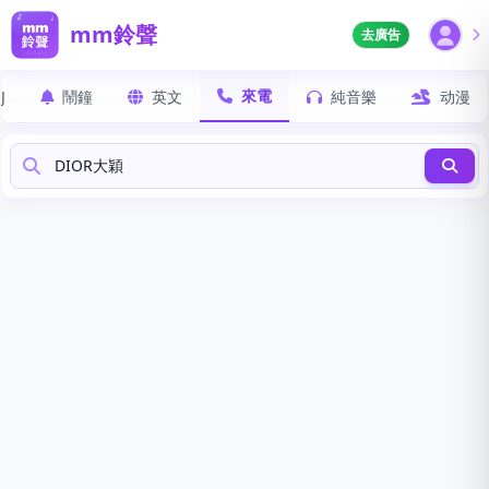
mm鈴聲
去廣告
來電
J
鬧鐘
英文
純音樂
动漫