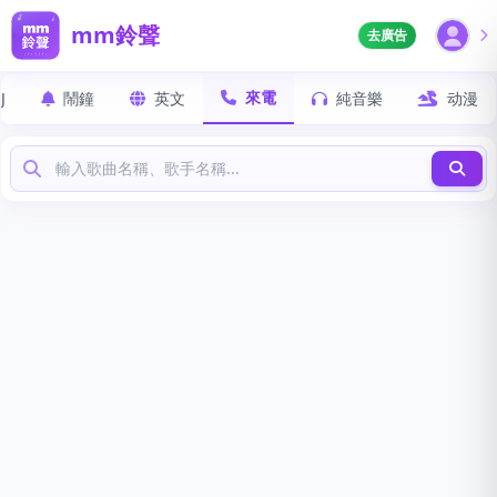
mm鈴聲
去廣告
來電
J
鬧鐘
英文
純音樂
动漫