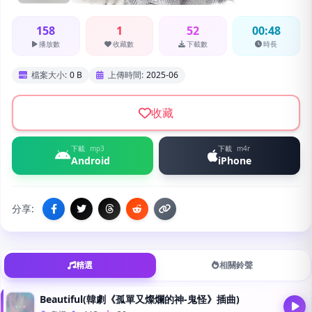
158
1
52
00:48
播放數
收藏數
下載數
時長
檔案大小:
0 B
上傳時間:
2025-06
收藏
下載
mp3
下載
m4r
Android
iPhone
分享:
精選
相關鈴聲
Beautiful(韓劇《孤單又燦爛的神-鬼怪》插曲)