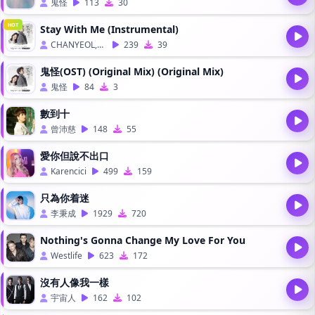
鬼怪
113
30
HOT
Stay With Me (Instrumental)
CHANYEOL,PUNCH
239
39
鬼怪(OST) (Original Mix) (Original Mix)
鬼怪
84
3
數到十
曾沛慈
148
55
愛你但說不出口
Karencici
499
159
只為你着迷
李秉成
1929
720
Nothing's Gonna Change My Love For You
Westlife
623
172
沒有人像我一樣
宇宙人
162
102