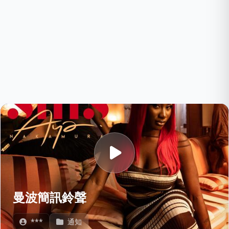
曼波簡訊鈴聲
***
通知