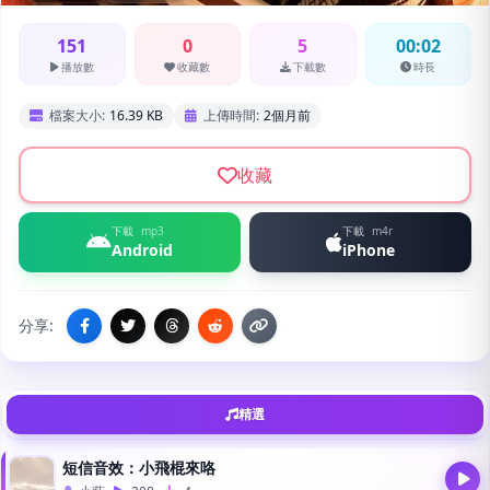
151
0
5
00:02
播放數
收藏數
下載數
時長
檔案大小:
16.39 KB
上傳時間:
2個月前
收藏
下載
mp3
下載
m4r
Android
iPhone
分享:
精選
短信音效：小飛棍來咯