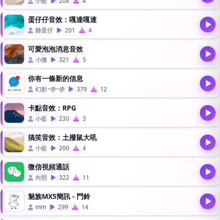
小藍
208
4
蛋仔仔音效：嘎達嘎達
雞蛋仔
201
4
可愛泡泡消息音效
小微
321
5
你有一條新的信息
幻影~@~@
379
12
卡點音效：RPG
小藍
230
3
搞笑音效：土撥鼠大吼
小藍
200
4
微信視頻通話
向熙
322
11
魅族MX5簡訊 - 門鈴
mm
299
14