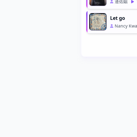
邊佑錫
Let go
Nancy Kwa