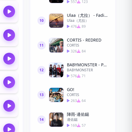
557
123
Ulaa（尤拉） - Fading Light(漸暗的光)
10
Ulaa（尤拉）
476
89
CORTIS - REDRED
11
CORTIS
326
84
BABYMONSTER - PSYCHO (32秒)
12
BABYMONSTER
576
71
GO!
13
CORTIS
263
64
陣雨-邊佑錫
14
邊佑錫
169
57