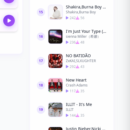
Shakira,Burna Boy - Dai Dai
15
Shakira,Burna Boy
242
56
I'm Just Your Type (命中偏愛)
16
sienna Miller（希娜）
236
48
NO BATIDÃO
17
ZxKAI,SLXUGHTER
292
43
New Heart
18
Crash Adams
117
35
ILLIT - It's Me
19
ILLIT
144
35
Justin Bieber,Nicki Minaj - Beauty And A Beat