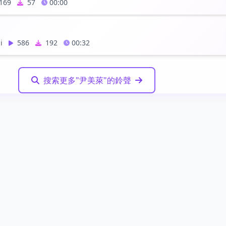
169
57
00:00
i
586
192
00:32
搜索更多"尹美萊"的鈴聲