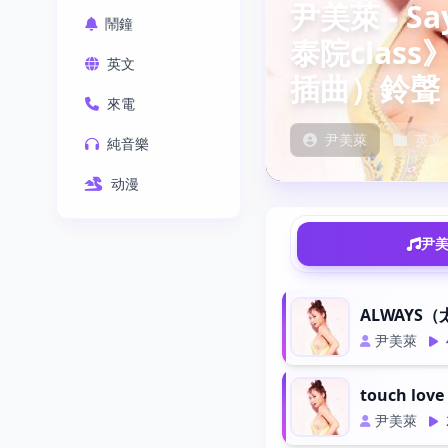
尹美萊 - S
鬧鐘
泰院clas
英文
插曲）鈴聲
來電
尹美萊
英文
純音樂
动漫
尹美
ALWAYS（
尹美萊
touch lov
尹美萊