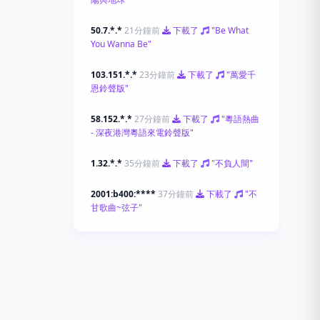
50.7.*.*
21分鐘前
下載了
"Be What
You Wanna Be"
103.151.*.*
23分鐘前
下載了
"萬愛千
恩鈴聲版"
58.152.*.*
27分鐘前
下載了
"粵語熱曲
- 深夜港灣粵語來電鈴聲版"
1.32.*.*
35分鐘前
下載了
"不負人間"
2001:b400:****
37分鐘前
下載了
"不
甘歌曲~弦子"