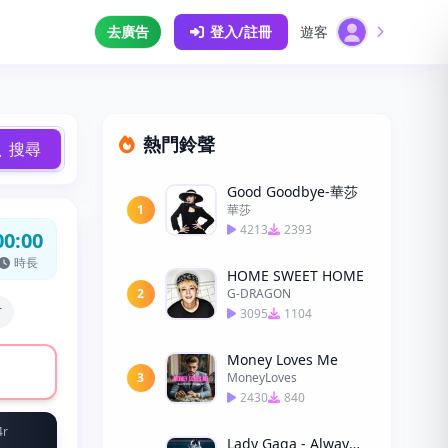
去廣告
登入/註冊
遊客
熱門鈴聲
搜尋
Good Goodbye-華莎
1
華莎
4213
2393
00:00
時長
HOME SWEET HOME
2
G-DRAGON
前
3095
1104
Money Loves Me
3
MoneyLoves
2430
840
4r
Lady Gaga - Always Remember Us This Way