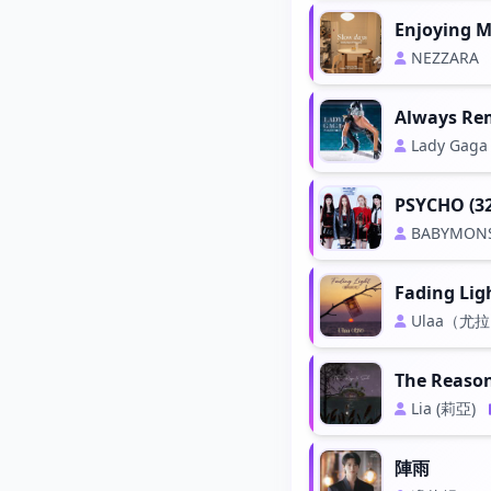
Enjoying M
NEZZARA
Always Re
Lady Gaga
PSYCHO (3
BABYMON
Fading Li
Ulaa（尤
The Reaso
Lia (莉亞)
陣雨