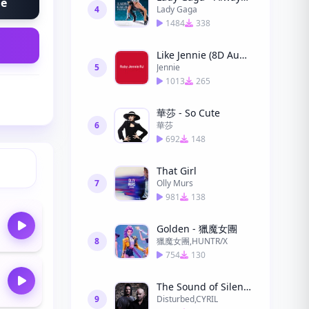
ne
4
Lady Gaga
1484
338
Like Jennie (8D Audio)
5
Jennie
1013
265
華莎 - So Cute
6
華莎
692
148
That Girl
7
Olly Murs
981
138
Golden - 獵魔女團
8
獵魔女團,HUNTR/X
754
130
The Sound of Silence (CYRIL Remix) (CYRIL Remix)
9
Disturbed,CYRIL