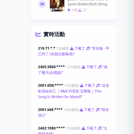
20
Justin Bieber,Nicki Minaj
145
27
實時活動
219.71.*.*
1分鐘前
下載了
"李佳薇 - 甲
乙丙丁 (你我怎麼兩清)"
2405:3800:****
12分鐘前
下載了
"過
了幾天(合唱版)"
2001:d08:****
12分鐘前
下載了
"這首
歌寫給自己 ｜R&B 抖音歌 完整版｜This
Song Is Written for Myself"
2001:e68:****
14分鐘前
下載了
"情非
得已"
2402:1980:****
16分鐘前
下載了
"太
陽與地球"