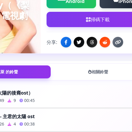
Android
iPho
ay（《梨
s》電視劇
掃碼下載
分享:
萊 的鈴聲
相關鈴聲
太陽的後裔ost）
49
9
00:45
e - 主君的太陽 ost
26
4
00:38