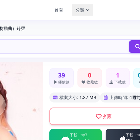
首頁
分類
電視劇插曲）鈴聲
39
0
1
播放數
收藏數
下載數
檔案大小:
1.87 MB
上傳時間:
4週
收藏
下載
mp3
下載
m