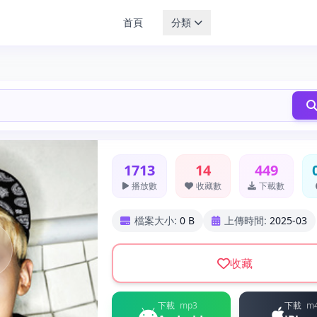
首頁
分類
1713
14
449
播放數
收藏數
下載數
檔案大小:
0 B
上傳時間:
2025-03
收藏
下載
mp3
下載
m