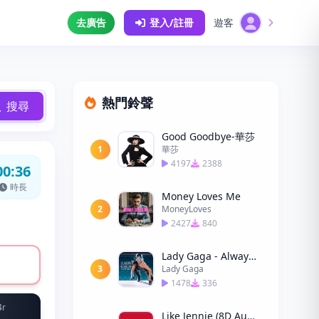
去廣告
登入/註冊
遊客
熱門鈴聲
搜尋
Good Goodbye-華莎
1
華莎
4197
2388
00:36
時長
Money Loves Me
2
MoneyLoves
2427
840
Lady Gaga - Always Remember Us This Way
3
Lady Gaga
1478
336
4r
Like Jennie (8D Audio)