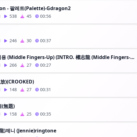
on - 팔레트(Palette)-Gdragon2
N
538
45
00:56
N
246
30
00:37
INTRO. 권지용 (Middle Fingers-Up) (INTRO. 權志龍 (Middle Fingers-Up))
N
266
27
00:27
放)(CROOKED)
N
148
27
00:31
제(無題)
N
158
25
00:35
龍)제니 (Jennie)ringtone