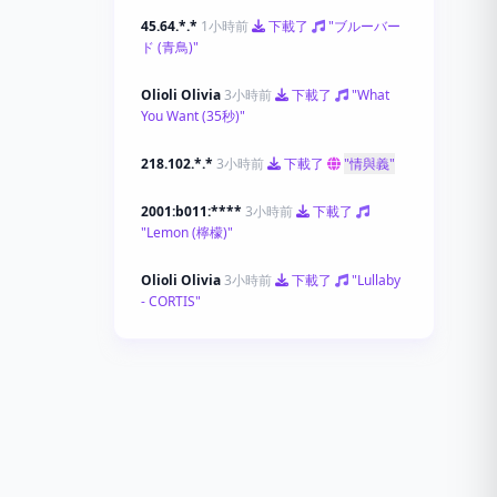
45.64.*.*
1小時前
下載了
"ブルーバー
ド (青鳥)"
Olioli Olivia
3小時前
下載了
"What
You Want (35秒)"
218.102.*.*
3小時前
下載了
"情與義"
2001:b011:****
3小時前
下載了
"Lemon (檸檬)"
Olioli Olivia
3小時前
下載了
"Lullaby
- CORTIS"