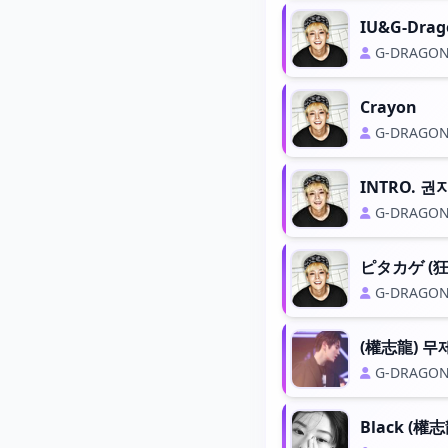
IU&G-Drag
G-DRAGO
Crayon
G-DRAGO
G-DRAGO
ピタカゲ (狂
G-DRAGO
(權志龍) 무
G-DRAGO
Black (權志