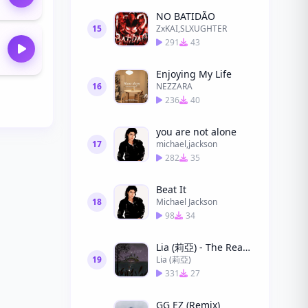
NO BATIDÃO
15
ZxKAI,SLXUGHTER
291
43
Enjoying My Life
16
NEZZARA
236
40
you are not alone
17
michael,jackson
282
35
Beat It
18
Michael Jackson
98
34
Lia (莉亞) - The Reason to Smile (微笑的理由)
19
Lia (莉亞)
331
27
GG EZ (Remix)