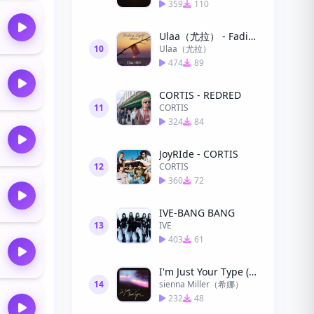
359
110
Ulaa（尤拉） - Fading Light(漸暗的光)
10
Ulaa（尤拉）
474
89
CORTIS - REDRED
11
CORTIS
324
84
JoyRIde - CORTIS
12
CORTIS
360
72
IVE-BANG BANG
13
IVE
403
61
I'm Just Your Type (命中偏愛)
14
sienna Miller（希娜）
232
48