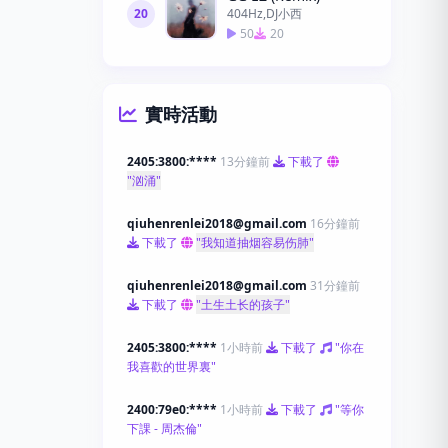
20
404Hz,DJ小西
50
20
實時活動
2405:3800:****
13分鐘前
下載了
"汹涌"
qiuhenrenlei2018@gmail.com
16分鐘前
下載了
"我知道抽烟容易伤肺"
qiuhenrenlei2018@gmail.com
31分鐘前
下載了
"土生土长的孩子"
2405:3800:****
1小時前
下載了
"你在
我喜歡的世界裏"
2400:79e0:****
1小時前
下載了
"等你
下課 - 周杰倫"