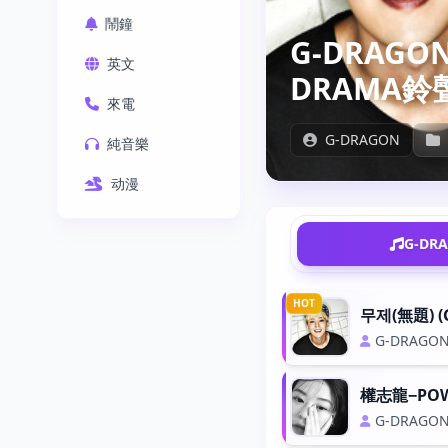
鬧鐘
G-DRAGON
英文
DRAMA鈴
來電
G-DRAGON
純音樂
动漫
G-DR
HOT
무제(無題) (G
G-DRAGO
權志龍−PO
G-DRAGO