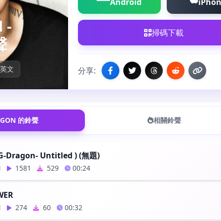
Android
iPho
 -
掃碼下載
聲
英文
分享:
AGON 的鈴聲
相關鈴聲
-Dragon- Untitled ) (無題)
N
1581
529
00:24
WER
N
274
60
00:32