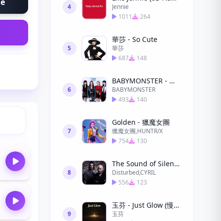
ne
4
Jennie
1011
264
華莎 - So Cute
5
華莎
687
148
BABYMONSTER - 춤 (CHOOM)
6
BABYMONSTER
493
140
Golden - 獵魔女團
7
獵魔女團,HUNTR/X
754
130
The Sound of Silence (CYRIL Remix) (CYRIL Remix)
8
Disturbed,CYRIL
556
123
玉芬 - Just Glow (慢慢發光)
9
玉芬