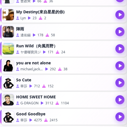
曹政奭
66
36
My Destiny(來自星星的你)
Lyn
23
2
陣雨
邊佑錫
178
58
Run Wild（向風而野）
ヤ優喐寶貝ジ
171
24
you are not alone
michael,jackson
292
38
So Cute
華莎
712
152
HOME SWEET HOME
G-DRAGON
3112
1104
Good Goodbye
華莎
4275
2415