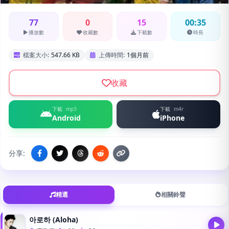
77
0
15
00:35
播放數
收藏數
下載數
時長
檔案大小:
547.66 KB
上傳時間:
1個月前
收藏
下載
mp3
下載
m4r
Android
iPhone
分享:
精選
相關鈴聲
아로하 (Aloha)