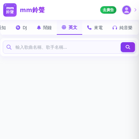
mm鈴聲
去廣告
英文
通知
DJ
鬧鐘
來電
純音樂