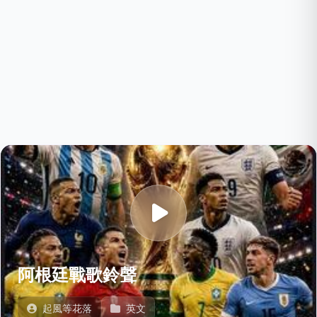
阿根廷戰歌鈴聲
起風等花落
英文