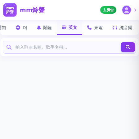
mm鈴聲
去廣告
英文
通知
DJ
鬧鐘
來電
純音樂