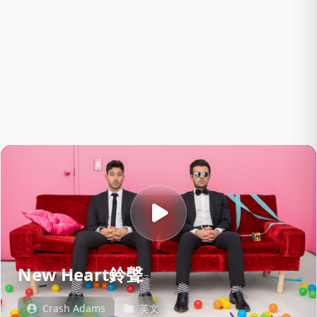
New Heart鈴聲
Crash Adams
英文