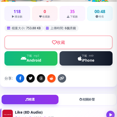
118
0
35
00:48
播放數
收藏數
下載數
時長
檔案大小:
753.88 KB
上傳時間:
6個月前
收藏
下載
mp3
下載
m4r
Android
iPhone
分享:
精選
相關鈴聲
Like (8D Audio)