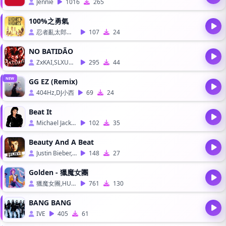
Jennie
1016
265
100%之勇氣
忍者亂太郎主題曲
107
24
NO BATIDÃO
ZxKAI,SLXUGHTER
295
44
NEW
GG EZ (Remix)
404Hz,DJ小西
69
24
Beat It
Michael Jackson
102
35
Beauty And A Beat
Justin Bieber,Nicki Minaj
148
27
Golden - 獵魔女團
獵魔女團,HUNTR/X
761
130
BANG BANG
IVE
405
61