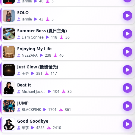
Jennie
40
5
SOLO
Jennie
43
5
Summer Boss (夏日主角)
Liam Connee
118
36
Enjoying My Life
NEZZARA
238
40
Just Glow (慢慢發光)
玉芬
381
117
Beat It
Michael Jackson
104
35
JUMP
BLACKPINK
1701
361
Good Goodbye
華莎
4255
2410