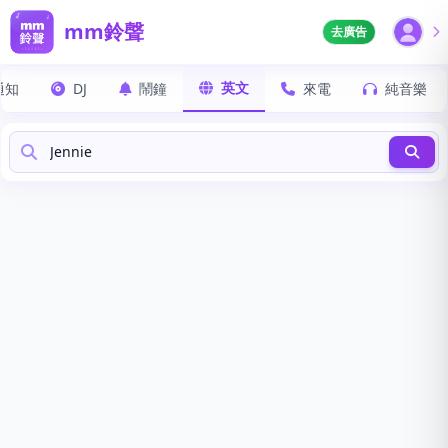
mm鈴聲
去廣告
英文
通知
DJ
鬧鐘
來電
純音樂