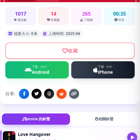
1017
14
265
00:35
播放數
收藏數
下載數
時長
檔案大小:
0 B
上傳時間:
2025-04
收藏
下載
mp3
下載
m4r
Android
iPhone
分享:
Jennie 的鈴聲
相關鈴聲
Love Hangover