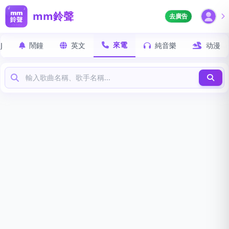
mm鈴聲
去廣告
來電
J
鬧鐘
英文
純音樂
动漫