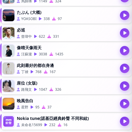
馬師傅
1149
324
たぶん (大概)
YOASOBI
338
97
必巡
曾瑋中
622
331
像晴天像雨天
汪蘇瀧
3038
1435
此刻最好的都在身邊
丁祾
768
167
座位 (女版)
路飛文
1047
326
晚風告白
星野
95
37
Nokia tune(諾基亞經典鈴聲 不同和絃)
未命名15699
232
16