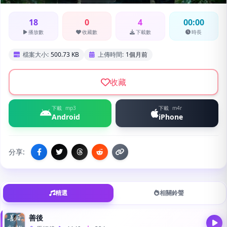
18
0
4
00:00
播放數
收藏數
下載數
時長
檔案大小:
500.73 KB
上傳時間:
1個月前
收藏
下載
mp3
下載
m4r
Android
iPhone
分享:
精選
相關鈴聲
善後