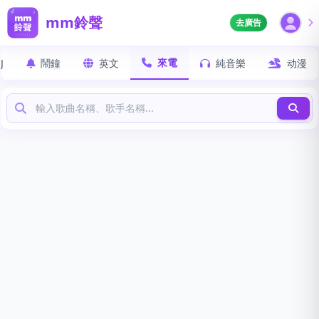
mm鈴聲
去廣告
來電
J
鬧鐘
英文
純音樂
动漫