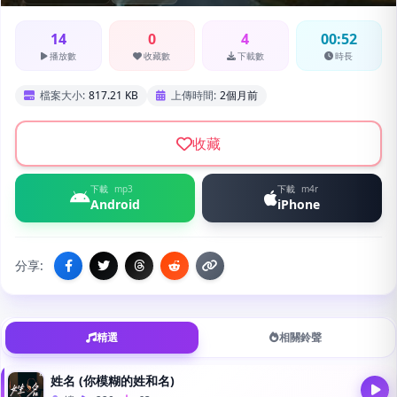
14
0
4
00:52
播放數
收藏數
下載數
時長
檔案大小:
817.21 KB
上傳時間:
2個月前
收藏
下載
mp3
下載
m4r
Android
iPhone
分享:
精選
相關鈴聲
姓名 (你模糊的姓和名)