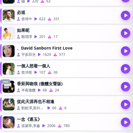
鏽
220
63
必巡
曾瑋中
622
331
如果呢
鄭潤澤
201
17
、David Sanborn First Love
宇多田光
1629
577
一個人想着一個人
曾沛慈
107
36
NEW
香菸與吻痕 (微醺女聲版)
半夜微醺
68
24
從此天涯再也不相逢
劉銳澤,莫叫阿姨
66
6
一念《逐玉》
張紫寧,李鑫
2006
780