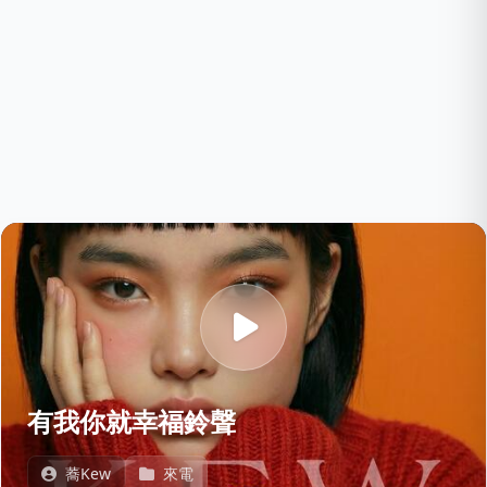
有我你就幸福鈴聲
蕎Kew
來電