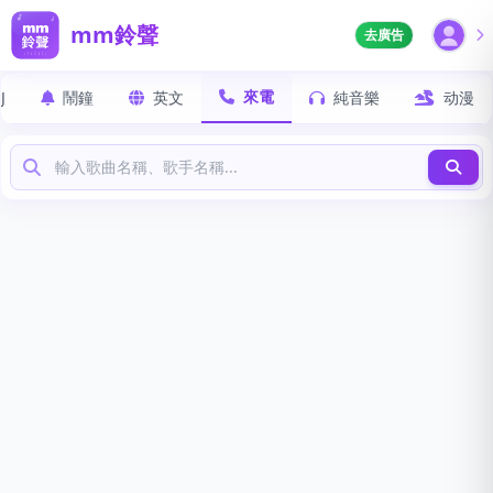
mm鈴聲
去廣告
來電
J
鬧鐘
英文
純音樂
动漫