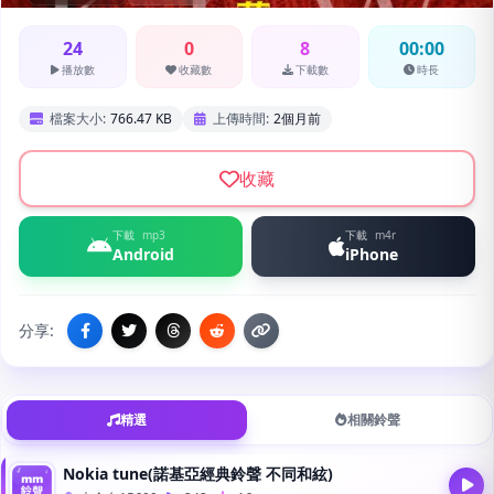
24
0
8
00:00
播放數
收藏數
下載數
時長
檔案大小:
766.47 KB
上傳時間:
2個月前
收藏
下載
mp3
下載
m4r
Android
iPhone
分享:
精選
相關鈴聲
Nokia tune(諾基亞經典鈴聲 不同和絃)