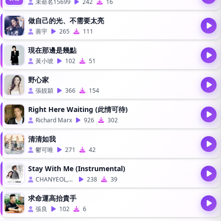
未命名15699
242
16
做自己的光、不需要太亮
善宇
265
111
現在那邊是幾點
黃小琥
102
51
野心家
張靚穎
366
154
Right Here Waiting (此情可待)
Richard Marx
926
302
清清如我
鬱可唯
271
42
Stay With Me (Instrumental)
CHANYEOL,PUNCH
238
39
求命運高抬貴手
張良
102
6