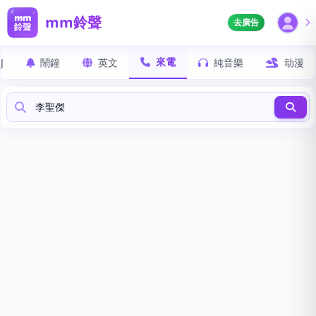
mm鈴聲
去廣告
來電
J
鬧鐘
英文
純音樂
动漫