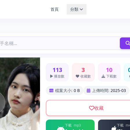
首頁
分類
113
3
10
播放數
收藏數
下載數
檔案大小:
0 B
上傳時間:
2025-03
收藏
下載
mp3
下載
m