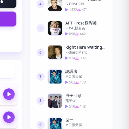
ne
4
G-DRAGON
1432
471
APT - rose樸彩英
5
ROSÉ,樸彩英
896
442
Right Here Waiting (此情可待)
6
Richard Marx
924
302
說謊者
7
MC 張天賦
562
178
浪子回頭
8
茄子蛋
519
148
世一
9
MC 張天賦