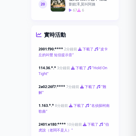
20
劉銳澤,莫叫阿姨
67
6
實時活動
2001:f90:****
2分鐘前
下載了
"皮卡
丘的叫聲 短信提示音"
114.36.*.*
3分鐘前
下載了
"Hold On
Tight"
2a02:26f7:****
7分鐘前
下載了
"難
解"
1.163.*.*
8分鐘前
下載了
"名偵探柯南
歌曲"
2401:e180:****
10分鐘前
下載了
"伯
虎說（老闆不是人）"