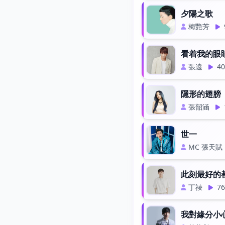
夕陽之歌
梅艷芳
看着我的眼
張遠
40
隱形的翅膀
張韶涵
世一
MC 張天賦
此刻最好的
丁祾
76
我對緣分小