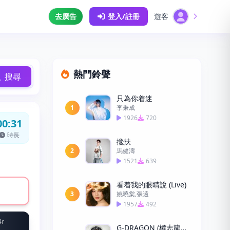
去廣告
登入/註冊
遊客
熱門鈴聲
搜尋
只為你着迷
1
李秉成
1926
720
00:31
時長
攙扶
2
馬健濤
1521
639
看着我的眼睛說 (Live)
3
姚曉棠,張遠
1957
492
4r
G-DRAGON (權志龍) - TOO BAD -LH