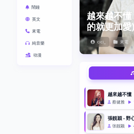
鬧鐘
越來越不懂 
英文
的就更加愛
來電
cici_
來電
純音樂
动漫
越來越不懂
蔡健雅
張靚穎 - 野
张靓颖