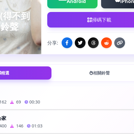
Android
iPho
(得不到
掃碼下載
)鈴聲
分享:
精選
相關鈴聲
162
69
00:30
心家
400
146
01:03