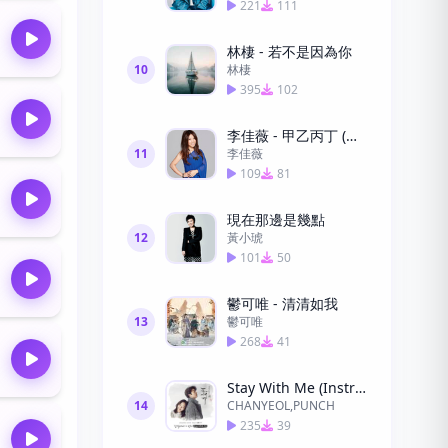
221
111
林棲 - 若不是因為你
10
林棲
395
102
李佳薇 - 甲乙丙丁 (你我怎麼兩清)
11
李佳薇
109
81
現在那邊是幾點
12
黃小琥
101
50
鬱可唯 - 清清如我
13
鬱可唯
268
41
Stay With Me (Instrumental)
14
CHANYEOL,PUNCH
235
39