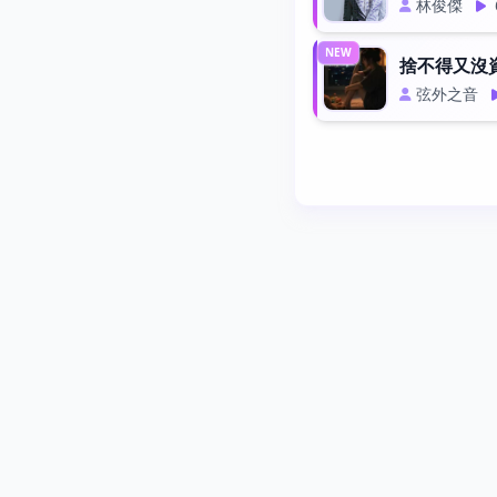
林俊傑
NEW
捨不得又沒資
弦外之音