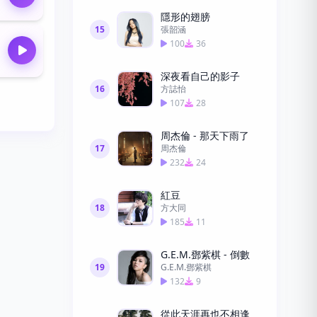
隱形的翅膀
15
張韶涵
100
36
深夜看自己的影子
16
方誌怡
107
28
周杰倫 - 那天下雨了
17
周杰倫
232
24
紅豆
18
方大同
185
11
G.E.M.鄧紫棋 - 倒數
19
G.E.M.鄧紫棋
132
9
從此天涯再也不相逢