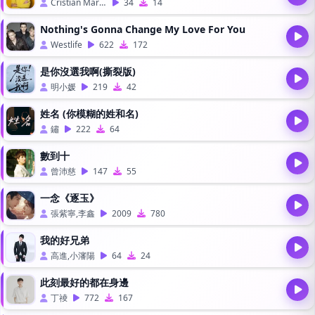
Cristian Marchi,Reverend Haus
34
14
Nothing's Gonna Change My Love For You
Westlife
622
172
是你沒選我啊(撕裂版)
明小媛
219
42
姓名 (你模糊的姓和名)
鏽
222
64
數到十
曾沛慈
147
55
一念《逐玉》
張紫寧,李鑫
2009
780
我的好兄弟
高進,小瀋陽
64
24
此刻最好的都在身邊
丁祾
772
167