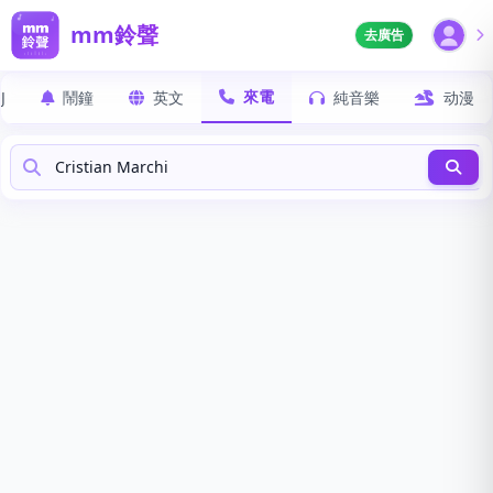
mm鈴聲
去廣告
來電
J
鬧鐘
英文
純音樂
动漫