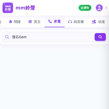
mm鈴聲
去廣告
來電
J
鬧鐘
英文
純音樂
动漫