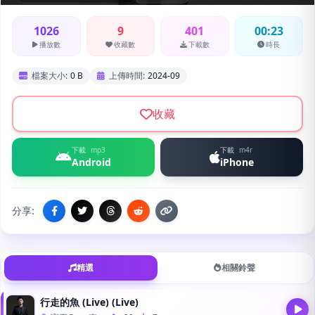
1026
9
401
00:23
播放數
收藏數
下載數
時長
檔案大小:
0 B
上傳時間:
2024-09
收藏
下載
mp3
下載
m4r
Android
iPhone
分享:
精選
相關鈴聲
行走的魚 (Live) (Live)