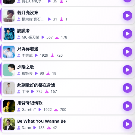
寶石Gem,李玖哲,陳楚生
39
7
若月亮沒來
楊宗緯,寶石Gem,王宇宙Leto
31
1
說謊者
MC 張天賦
567
178
只為你着迷
李秉成
1929
720
夕陽之歌
梅艷芳
90
19
此刻最好的都在身邊
丁祾
775
167
用背脊唱情歌
Gareth.T
1922
700
Be What You Wanna Be
Darin
183
42