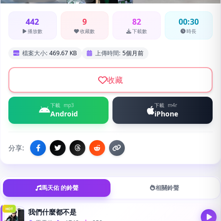
442
9
82
00:30
播放數
收藏數
下載數
時長
檔案大小:
469.67 KB
上傳時間:
5個月前
收藏
下載
mp3
下載
m4r
Android
iPhone
分享:
馬天佑 的鈴聲
相關鈴聲
HOT
我們什麼都不是