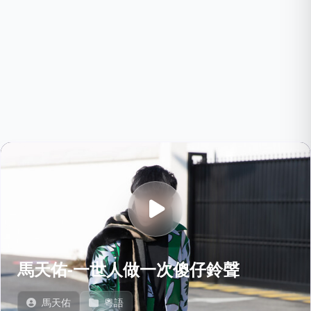
馬天佑-一世人做一次傻仔鈴聲
馬天佑
粵語