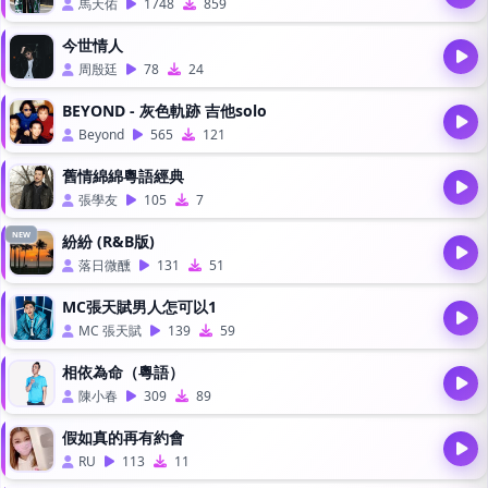
馬天佑
1748
859
今世情人
周殷廷
78
24
BEYOND - 灰色軌跡 吉他solo
Beyond
565
121
舊情綿綿粵語經典
張學友
105
7
NEW
紛紛 (R&B版)
落日微醺
131
51
MC張天賦男人怎可以1
MC 張天賦
139
59
相依為命（粵語）
陳小春
309
89
假如真的再有約會
RU
113
11