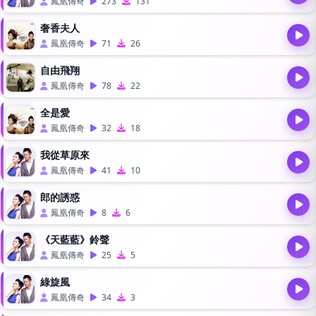
鳳凰傳奇
273
131
奢香夫人
鳳凰傳奇
71
26
自由飛翔
鳳凰傳奇
78
22
全是愛
鳳凰傳奇
32
18
我從草原來
鳳凰傳奇
41
10
郎的誘惑
鳳凰傳奇
8
6
《天藍藍》鈴聲
鳳凰傳奇
25
5
綠旋風
鳳凰傳奇
34
3