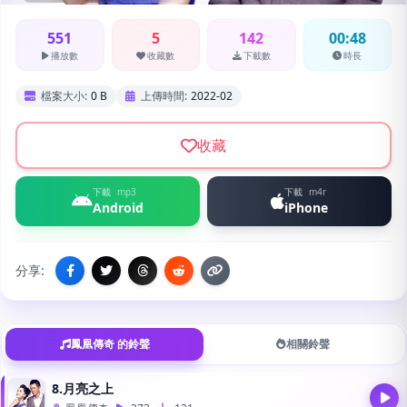
551
5
142
00:48
播放數
收藏數
下載數
時長
檔案大小:
0 B
上傳時間:
2022-02
收藏
下載
mp3
下載
m4r
Android
iPhone
分享:
鳳凰傳奇 的鈴聲
相關鈴聲
8.月亮之上