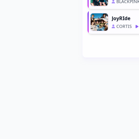
BLACKPIN
JoyRIde
CORTIS