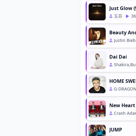
Just Glow
玉芬
36
Beauty And
Justin Bieb
Dai Dai
Shakira,Bu
HOME SWE
G-DRAGO
New Heart
Crash Ad
JUMP