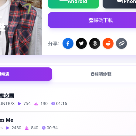
Android
iPho
-
掃碼下載
聲
文
分享:
精選
相關鈴聲
 獵魔女團
NTR/X
754
130
01:16
es Me
es
2430
840
00:34