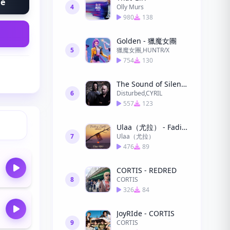
ne
4
Olly Murs
980
138
Golden - 獵魔女團
5
獵魔女團,HUNTR/X
754
130
The Sound of Silence (CYRIL Remix) (CYRIL Remix)
6
Disturbed,CYRIL
557
123
Ulaa（尤拉） - Fading Light(漸暗的光)
7
Ulaa（尤拉）
476
89
CORTIS - REDRED
8
CORTIS
326
84
JoyRIde - CORTIS
9
CORTIS