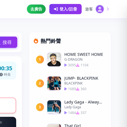
去廣告
登入/註冊
遊客
熱門鈴聲
搜尋
HOME SWEET HOME
1
G-DRAGON
3095
1104
00:35
時長
JUMP- BLACKPINK
2
BLACKPINK
1689
360
Lady Gaga - Always Remember Us This Way
3
Lady Gaga
1484
337
4r
That Girl