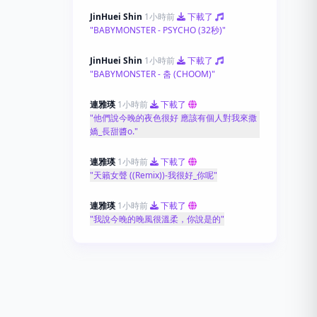
JinHuei Shin
1小時前
下載了
"BABYMONSTER - PSYCHO (32秒)"
JinHuei Shin
1小時前
下載了
"BABYMONSTER - 춤 (CHOOM)"
連雅瑛
1小時前
下載了
"他們說今晚的夜色很好 應該有個人對我來撒
嬌_長甜醬o."
連雅瑛
1小時前
下載了
"天籟女聲 ((Remix))-我很好_你呢"
連雅瑛
1小時前
下載了
"我說今晚的晚風很溫柔，你說是的"