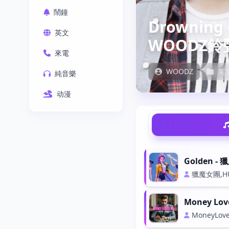
鬧鐘
Drowning 
英文
WOODZ鈴
來電
WOODZ
英
純音樂
动漫
Golden -
獵魔女團,HU
Money Lov
MoneyLov