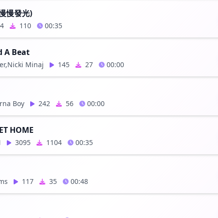
 (慢慢發光)
4
110
00:35
 A Beat
er,Nicki Minaj
145
27
00:00
rna Boy
242
56
00:00
ET HOME
N
3095
1104
00:35
ams
117
35
00:48