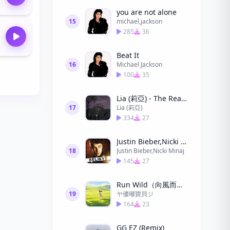
you are not alone
15
michael,jackson
285
36
Beat It
16
Michael Jackson
100
35
Lia (莉亞) - The Reason to Smile (微笑的理由)
17
Lia (莉亞)
334
27
Justin Bieber,Nicki Minaj - Beauty And A Beat
18
Justin Bieber,Nicki Minaj
145
27
Run Wild（向風而野）
19
ヤ優喐寶貝ジ
164
23
GG EZ (Remix)