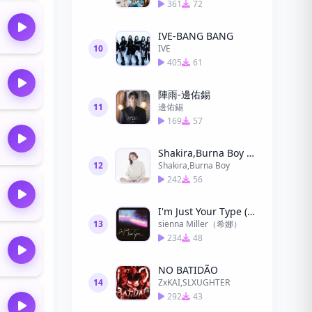
361
72
IVE-BANG BANG
10
IVE
405
61
陣雨-邊佑錫
11
邊佑錫
169
57
Shakira,Burna Boy - Dai Dai
12
Shakira,Burna Boy
242
56
I'm Just Your Type (命中偏愛)
13
sienna Miller（希娜）
234
48
NO BATIDÃO
14
ZxKAI,SLXUGHTER
292
43