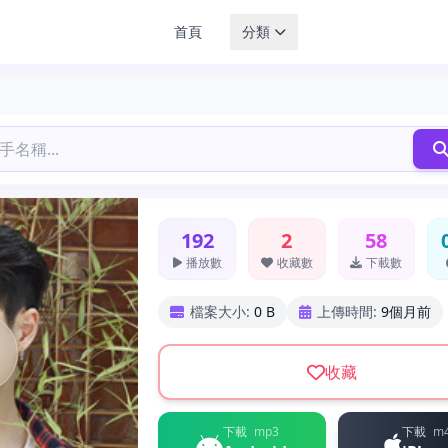
首頁
分類
192
2
58
播放數
收藏數
下載數
檔案大小:
0 B
上傳時間:
9個月前
收藏
下載
mp3
下載
m