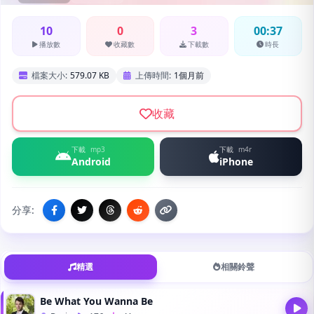
10
0
3
00:37
播放數
收藏數
下載數
時長
檔案大小:
579.07 KB
上傳時間:
1個月前
收藏
下載
mp3
下載
m4r
Android
iPhone
分享:
精選
相關鈴聲
Be What You Wanna Be