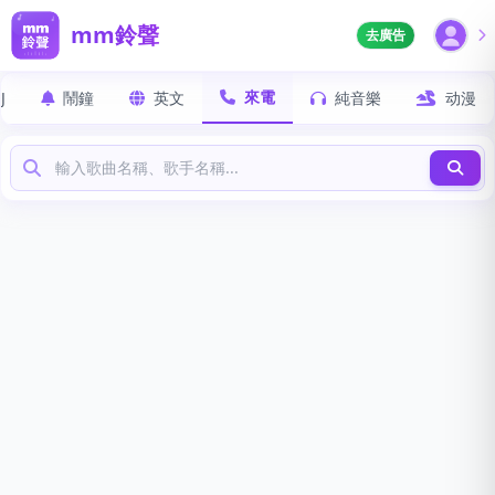
mm鈴聲
去廣告
來電
J
鬧鐘
英文
純音樂
动漫