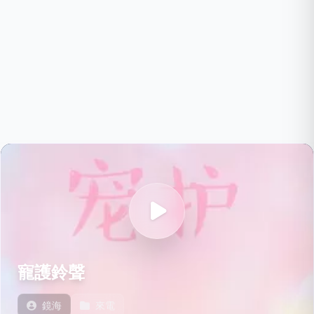
寵護鈴聲
鏡海
來電