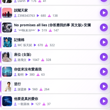
Darin
176
41
誤闖天家
Z398343763
680
138
No promises all lies (你答應我的事 英文版)-安瀾
༺秋未冷༻
519
147
記憶棉
MC 張天賦
670
322
座位 (女版)
路飛文
1047
328
你從來沒有愛過我
勵明
380
63
逆行
謝霆鋒
560
264
他要是真的愛你
一顆菜秧
127
37