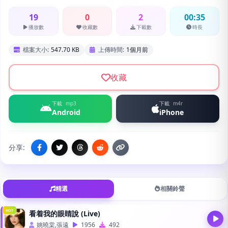
19
0
2
00:35
播放數
收藏數
下載數
時長
檔案大小:
547.70 KB
上傳時間:
1個月前
收藏
下載
mp3
下載
m4r
Android
iPhone
分享:
精選
相關鈴聲
HOT
看着我的眼睛說 (Live)
姚曉棠,張遠
1956
492