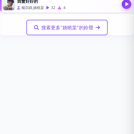
我會好好的
楊宗緯,姚曉棠
32
4
搜索更多"姚曉棠"的鈴聲