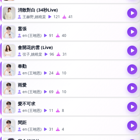
消散對白 (34秒Live)
王赫野,姚曉棠
121
41
囂張
en (王翊恩)
91
40
會開花的雲 (Live)
弦子,姚曉棠
96
31
奉勸
en (王翊恩)
24
10
雨愛
en (王翊恩)
69
10
愛不可求
en (王翊恩)
11
8
間距
en (王翊恩)
31
4