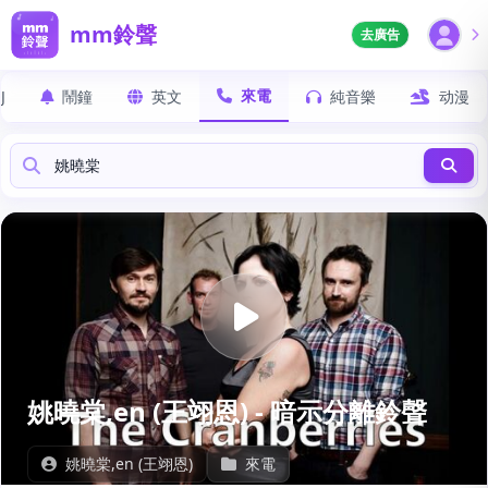
mm鈴聲
去廣告
來電
J
鬧鐘
英文
純音樂
动漫
姚曉棠,en (王翊恩) - 暗示分離鈴聲
姚曉棠,en (王翊恩)
來電