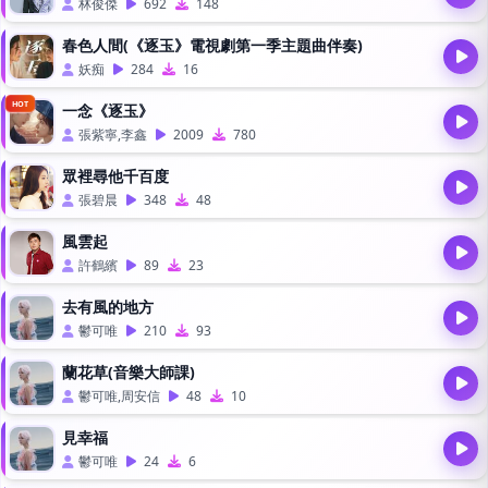
林俊傑
692
148
春色人間(《逐玉》電視劇第一季主題曲伴奏)
妖痴
284
16
HOT
一念《逐玉》
張紫寧,李鑫
2009
780
眾裡尋他千百度
張碧晨
348
48
風雲起
許鶴繽
89
23
去有風的地方
鬱可唯
210
93
蘭花草(音樂大師課)
鬱可唯,周安信
48
10
見幸福
鬱可唯
24
6