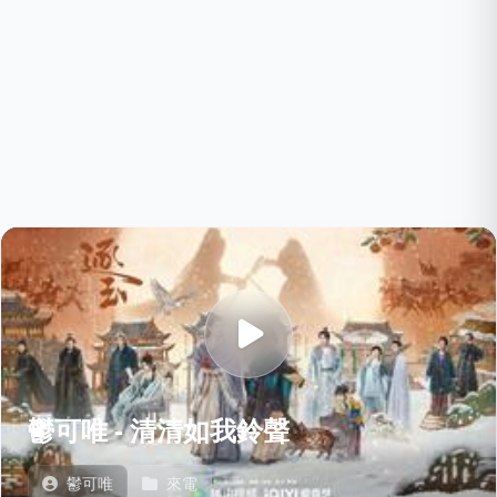
鬱可唯 - 清清如我鈴聲
鬱可唯
來電