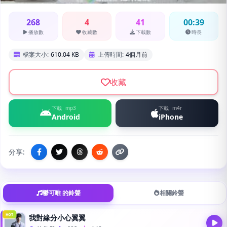
268
4
41
00:39
播放數
收藏數
下載數
時長
檔案大小:
610.04 KB
上傳時間:
4個月前
收藏
下載
mp3
下載
m4r
Android
iPhone
分享:
鬱可唯 的鈴聲
相關鈴聲
HOT
我對緣分小心翼翼