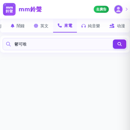
mm鈴聲
去廣告
來電
J
鬧鐘
英文
純音樂
动漫