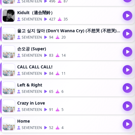
SEVENTEEN
496
87
Kidult（適合鬧鈴）
SEVENTEEN
427
35
울고 싶지 않아 (Don't Wanna Cry) (不想哭 (不想哭)(Live)
SEVENTEEN
94
20
손오공 (Super)
SEVENTEEN
83
14
CALL CALL CALL!
SEVENTEEN
84
11
Left & Right
SEVENTEEN
65
6
Crazy in Love
SEVENTEEN
91
5
Home
SEVENTEEN
52
4