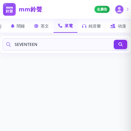
mm鈴聲
去廣告
來電
J
鬧鐘
英文
純音樂
动漫