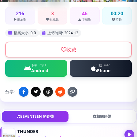
SEVENTEEN
來電
216
3
46
00:20
播放數
收藏數
下載數
時長
檔案大小:
0 B
上傳時間:
2024-12
收藏
下載
mp3
下載
m4r
Android
iPhone
分享:
SEVENTEEN 的鈴聲
相關鈴聲
THUNDER