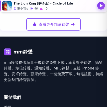
The Lion King (獅子王) - Circle of Life
王小花ミ
96
10
查看更多精選鈴聲
mm鈴聲
mm鈴聲提供海量手機鈴聲免費下載，涵蓋粵語鈴聲、搞笑
鈴聲、短信鈴聲、通知鈴聲、MP3鈴聲，支援 iPhone 鈴
聲、安卓鈴聲、蘋果鈴聲，一键免費下載，無需註冊，持續
更新熱門鈴聲資源。
關於我們