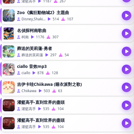
灌籃高手
1187
267
Zoo《瘋狂動物城2》主題曲
Disney,Shakira
514
107
名偵探柯南歌曲
柯南
1176
307
葬送的芙莉蓮-勇者
葬送的芙莉蓮
297
54
ciallo 音效mp3
ciallo
878
128
吉伊卡哇Chiikawa (睡衣派對之歌)
Chiikawa
503
63
灌籃高手-直到世界的盡頭
灌籃高手
535
104
灌籃高手-直到世界的盡頭
灌籃高手
535
104