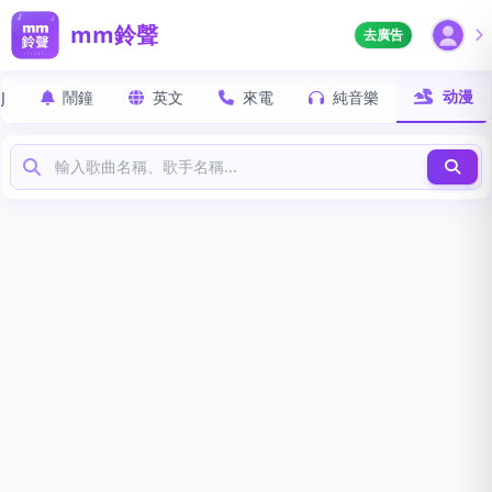
mm鈴聲
去廣告
动漫
J
鬧鐘
英文
來電
純音樂