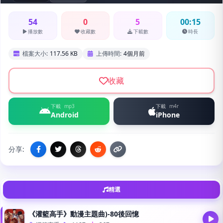
54
0
5
00:15
播放數
收藏數
下載數
時長
檔案大小:
117.56 KB
上傳時間:
4個月前
收藏
下載
mp3
下載
m4r
Android
iPhone
分享:
精選
《灌籃高手》動漫主題曲)-80後回憶