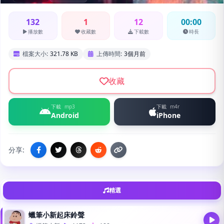
132
1
12
00:00
播放數
收藏數
下載數
時長
檔案大小:
321.78 KB
上傳時間:
3個月前
收藏
下載
mp3
下載
m4r
Android
iPhone
分享:
精選
蠟筆小新起床鈴聲