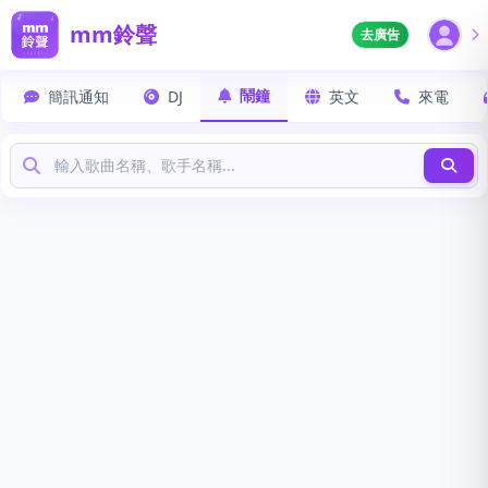
mm鈴聲
去廣告
鬧鐘
簡訊通知
DJ
英文
來電