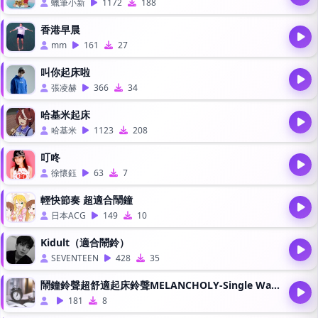
蠟筆小新
1172
188
香港早晨
mm
161
27
叫你起床啦
張凌赫
366
34
哈基米起床
哈基米
1123
208
叮咚
徐懷鈺
63
7
輕快節奏 超適合鬧鐘
日本ACG
149
10
Kidult（適合鬧鈴）
SEVENTEEN
428
35
鬧鐘鈴聲超舒適起床鈴聲MELANCHOLY-Single Wang
181
8